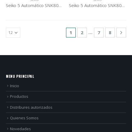
Seiko 5 Automático SNK805K2
Seiko 5 Automático SNK809K2
…
1
2
7
8
MENU PRINCIPAL
Inicio
Productos
Distribures autorizados
Quienes Somos
Novedades