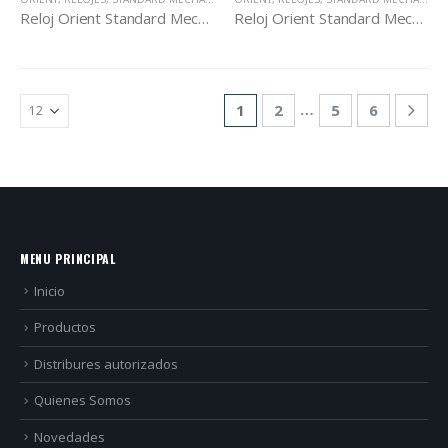
Reloj Orient Standard Mechanical AF05001W
Reloj Orient Standard Mechanical AF05002W
…
1
2
5
6
MENU PRINCIPAL
Inicio
Productos
Distribures autorizados
Quienes Somos
Novedades