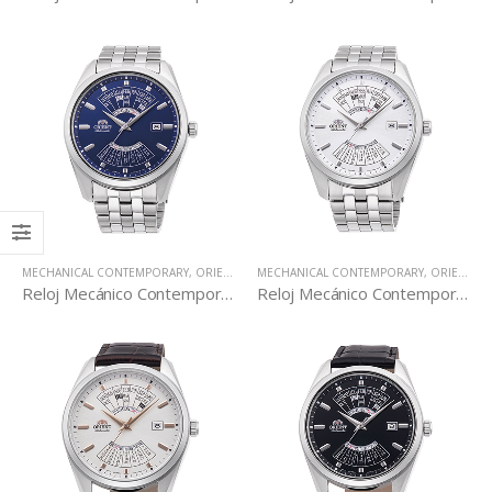
MECHANICAL CONTEMPORARY
,
ORIENT
,
ORIENT STAR
MECHANICAL CONTEMPORARY
,
RELOJES
,
ORIENT
,
OR
Reloj Mecánico Contemporáneo RA-BA0003L
Reloj Mecánico Contemporáneo RA-BA0004S