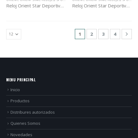
Reloj Orient Star Deportivo Mecánico RA-AA0916L
Reloj Orient Star Deportivo Mecánico RA-AC0K01B
1
2
3
4
MENU PRINCIPAL
Inicio
Productos
Distribures autorizados
Quienes Somos
Novedades