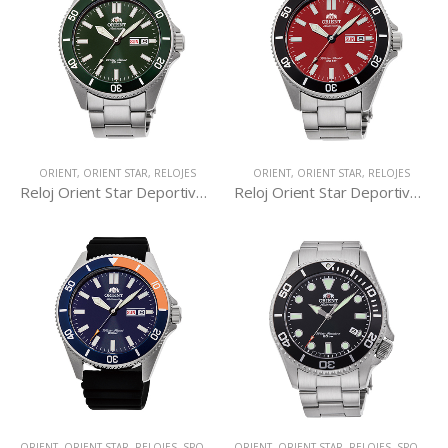
ORIENT
,
ORIENT STAR
,
RELOJES
ORIENT
,
ORIENT STAR
,
RELOJES
Reloj Orient Star Deportivo Mecánico RA-AA0914E
Reloj Orient Star Deportivo Mecánico RA-AA0915R
ORIENT
,
ORIENT STAR
,
RELOJES
,
SPORTS MECHANICAL
ORIENT
,
ORIENT STAR
,
RELOJES
,
SPORTS MECHANICAL