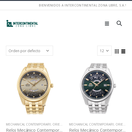
BIENVENIDOS A INTERCONTINENTAL ZONA LIBRE, S.A.!
MECHANICAL CONTEMPORARY
,
ORIENT
,
ORIENT STAR
MECHANICAL CONTEMPORARY
,
RELOJES
,
ORIENT
,
OR
Reloj Mecánico Contemporáneo RA-BA0001G
Reloj Mecánico Contemporáneo RA-BA0002E