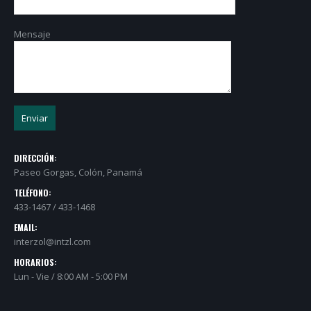
Mensaje
DIRECCIÓN:
Paseo Gorgas, Colón, Panamá
TELÉFONO:
433-1467 / 433-1468
EMAIL:
interzol@intzl.com
HORARIOS:
Lun - Vie / 8:00 AM - 5:00 PM