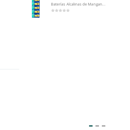
Baterías Alcalinas de Manganeso Murata 192 (5u)
0
out of 5