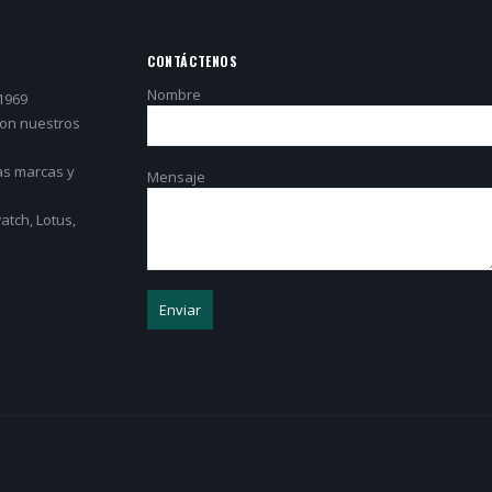
CONTÁCTENOS
Nombre
1969
con nuestros
as marcas y
Mensaje
tch, Lotus,