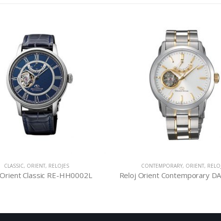
NTEMPORARY
,
ORIENT
,
RELOJES
CLASSIC
,
ORIENT
,
RELOJES
rient Contemporary DA02001W
Reloj Orient Classic EL0