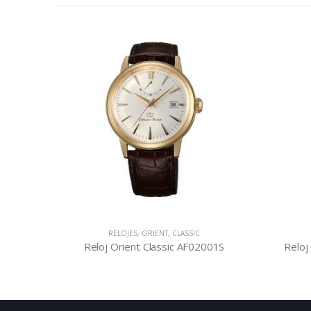
CLASSIC
,
ORIENT
,
RELOJES
CO
001S
Reloj Orient Classic RE-HH0002L
Reloj O