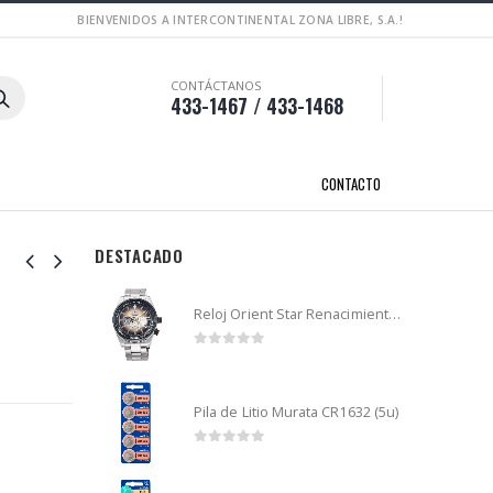
BIENVENIDOS A INTERCONTINENTAL ZONA LIBRE, S.A.!
CONTÁCTANOS
433-1467 / 433-1468
CONTACTO
DESTACADO
Reloj Orient Star Renacimiento mecánico - Retro Future Guitar - RA-AR0303G
0
out of 5
Pila de Litio Murata CR1632 (5u)
0
out of 5