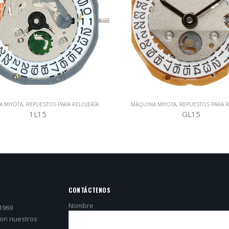
 MIYOTA
,
REPUESTOS PARA RELOJERÍA
MÁQUINA MIYOTA
,
REPUESTOS PARA R
GL15
1M15
CONTÁCTENOS
Nombre
1969
con nuestros