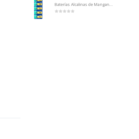
Baterías Alcalinas de Manganeso Murata 192 (5u)
0
out of 5