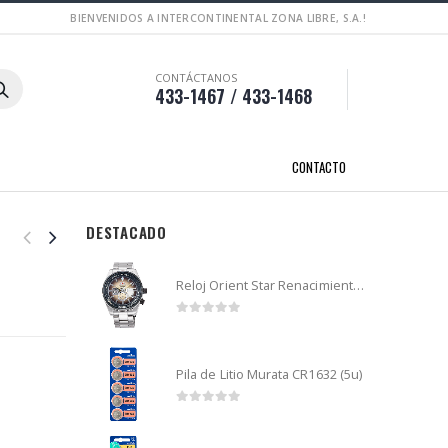
BIENVENIDOS A INTERCONTINENTAL ZONA LIBRE, S.A.!
CONTÁCTANOS
433-1467 / 433-1468
CONTACTO
DESTACADO
Reloj Orient Star Renacimiento mecánico - Retro Future Guitar - RA-AR0303G
0
out of 5
Pila de Litio Murata CR1632 (5u)
0
out of 5