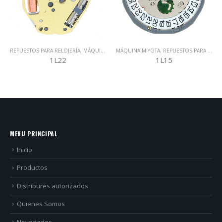
MÁQUINA MIYOTA
,
REPUESTOS PARA RELOJERÍA
REPUESTOS PARA RELOJERÍA
,
MÁQUINA MIYOTA
1L15
FS20
MENU PRINCIPAL
Inicio
Productos
Distribures autorizados
Quienes Somos
Novedades