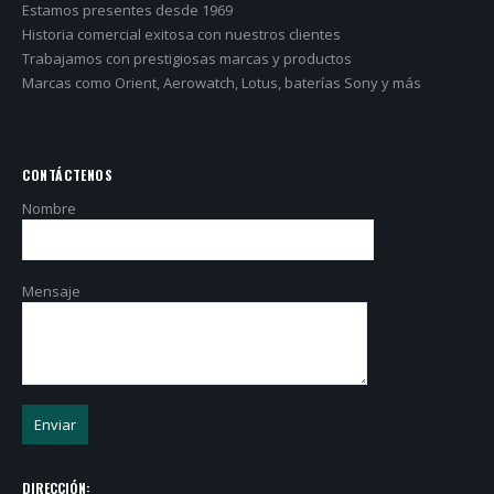
Estamos presentes desde 1969
Historia comercial exitosa con nuestros clientes
Trabajamos con prestigiosas marcas y productos
Marcas como Orient, Aerowatch, Lotus, baterías Sony y más
CONTÁCTENOS
Nombre
Mensaje
DIRECCIÓN: