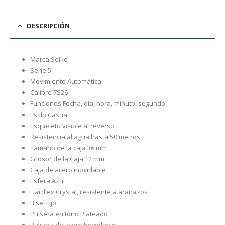
DESCRIPCIÓN
Marca Seiko
Serie 5
Movimiento Automática
Calibre 7S26
Funciones Fecha, día, hora, minuto, segundo
Estilo Casual
Esqueleto visible al reverso
Resistencia al agua hasta 50 metros
Tamaño de la caja 36 mm
Grosor de la Caja 12 mm
Caja de acero inoxidable
Esfera Azul
Hardlex Crystal, resistente a arañazos
Bisel Fijo
Pulsera en tono Plateado
Pulsera de acero Inoxidable