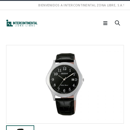
BIENVENIDOS A INTERCONTINENTAL ZONA LIBRE, S.A.!