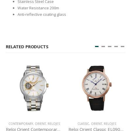
Stainless Steel Case
Water Resistance 200m
Anti-reflective coating glass
RELATED PRODUCTS
ARY
,
ORIENT
,
RELOJES
CLASSIC
,
ORIENT
,
RELOJES
RELOJES
,
OR
Reloj Orient Contemporary DA02001W
Reloj Orient Classic EL09001W