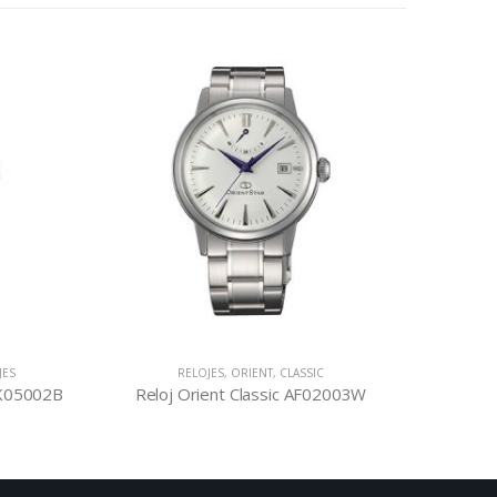
JES
RELOJES
,
ORIENT
,
CLASSIC
C
DK05002B
Reloj Orient Classic AF02003W
Reloj 