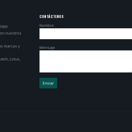
CONTÁCTENOS
Nombre
1969
con nuestros
as marcas y
Mensaje
tch, Lotus,