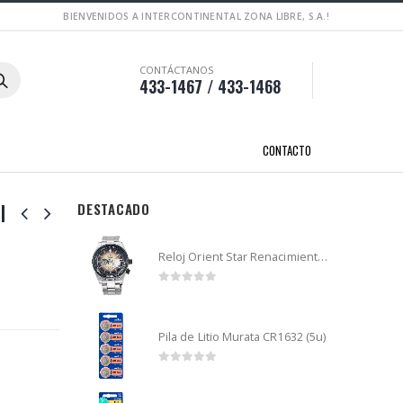
BIENVENIDOS A INTERCONTINENTAL ZONA LIBRE, S.A.!
CONTÁCTANOS
433-1467 / 433-1468
CONTACTO
l
DESTACADO
Reloj Orient Star Renacimiento mecánico - Retro Future Guitar - RA-AR0303G
0
out of 5
Pila de Litio Murata CR1632 (5u)
0
out of 5