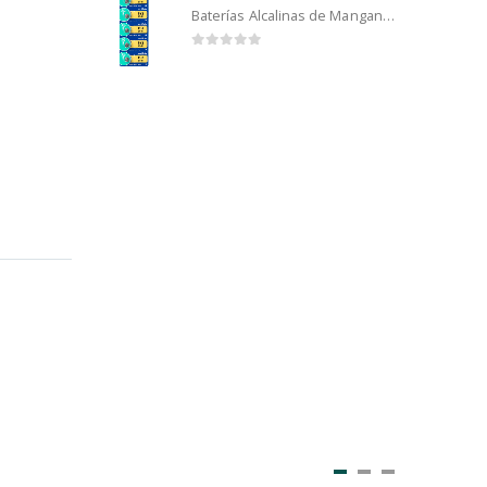
Baterías Alcalinas de Manganeso Murata 192 (5u)
0
out of 5