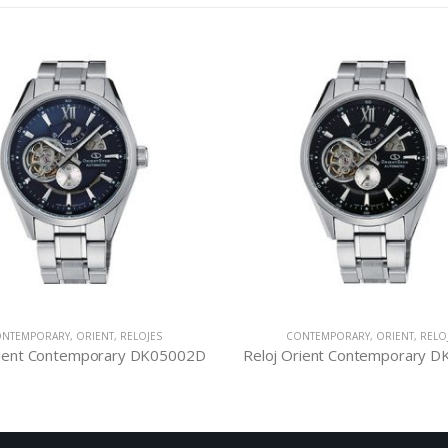
NTEMPORARY
,
ORIENT
,
RELOJES
CONTEMPORARY
,
ORIENT
,
RELO
rient Contemporary DK05002D
Reloj Orient Contemporary 