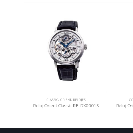
ES
CLASSIC
,
ORIENT
,
RELOJES
CO
E00002B
Reloj Orient Classic RE-DX0001S
Reloj O