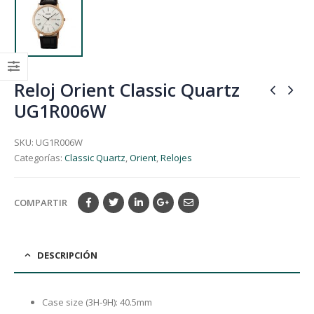
Reloj Orient Classic Quartz
UG1R006W
SKU:
UG1R006W
Categorías:
Classic Quartz
,
Orient
,
Relojes
COMPARTIR
DESCRIPCIÓN
Case size (3H-9H): 40.5mm