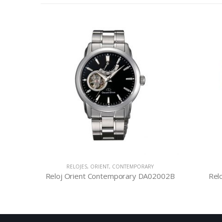
RELOJES
,
ORIENT
,
CONTEMPORARY
003D
Reloj Orient Contemporary DA02002B
Rel