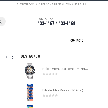
BIENVENIDOS A INTERCONTINENTAL ZONA LIBRE, S.A.!
CONTÁCTANOS
433-1467 / 433-1468
CONTACTO
DESTACADO
Reloj Orient Star Renacimiento mecánico - Retro Future Guitar - RA-AR0303G
0
out of 5
Pila de Litio Murata CR1632 (5u)
0
out of 5