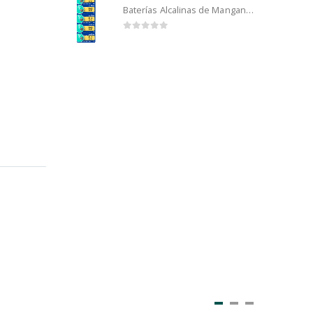
Baterías Alcalinas de Manganeso Murata 192 (5u)
0
out of 5