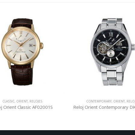
CLASSIC
,
ORIENT
,
RELOJES
CONTEMPORARY
,
ORIENT
,
RELO
oj Orient Classic AF02001S
Reloj Orient Contemporary 