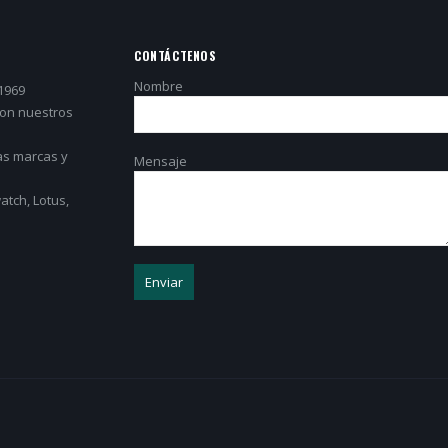
CONTÁCTENOS
Nombre
1969
con nuestros
as marcas y
Mensaje
tch, Lotus,