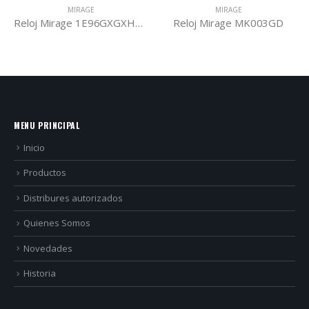
MIRAGE
MIRAGE
Reloj Mirage 1E96GXGXH13D
Reloj Mirage MK003GD
MENU PRINCIPAL
Inicio
Productos
Distribures autorizados
Quienes Somos
Novedades
Historia