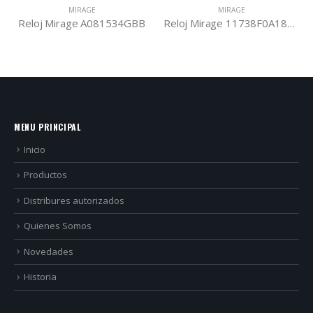
MIRAGE
MIRAGE
Reloj Mirage A081534GBB
Reloj Mirage 11738F0A182B
MENU PRINCIPAL
Inicio
Productos
Distribures autorizados
Quienes Somos
Novedades
Historia