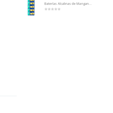
Baterías Alcalinas de Manganeso Murata 192 (5u)
0
out of 5