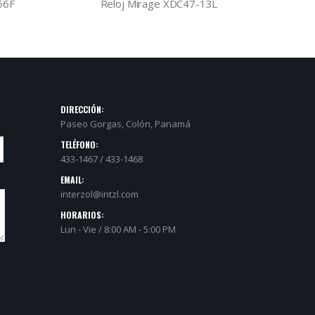
56F
Reloj Mirage XDC47-13L
DIRECCIÓN:
Paseo Gorgas, Colón, Panamá
TELÉFONO:
433-1467 / 433-1468
EMAIL:
interzol@intzl.com
HORARIOS:
Lun - Vie / 8:00 AM - 5:00 PM