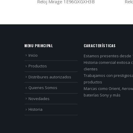
03B
Reloj Mirage 1E96GXGXH3B
Rel
MENU PRINCIPAL
CARACTERÍSTICAS
Inicio
Estamos presentes desde 
Historia comercial exitosa 
Productos
clientes
Trabajamos con prestigios
Distribures autorizados
productos
Quienes Somos
Marcas como Orient, Aerowa
baterías Sony y más
Novedades
Historia