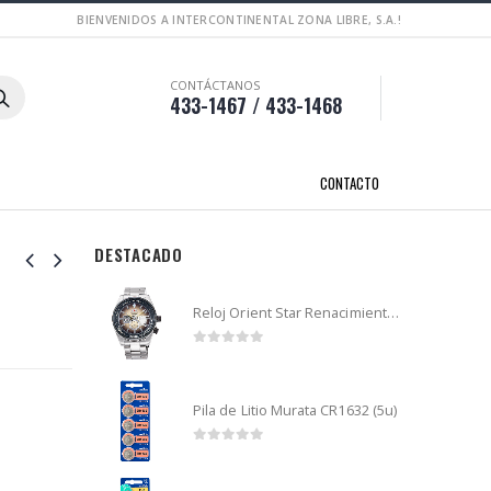
BIENVENIDOS A INTERCONTINENTAL ZONA LIBRE, S.A.!
CONTÁCTANOS
433-1467 / 433-1468
CONTACTO
DESTACADO
Reloj Orient Star Renacimiento mecánico - Retro Future Guitar - RA-AR0303G
0
out of 5
Pila de Litio Murata CR1632 (5u)
0
out of 5