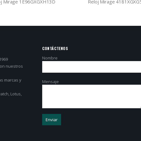
oj Mirage 1E96GXGXH13D
Reloj Mirage 4181XGXG
CONTÁCTENOS
Nombre
1969
con nuestros
as marcas y
Mensaje
tch, Lotus,