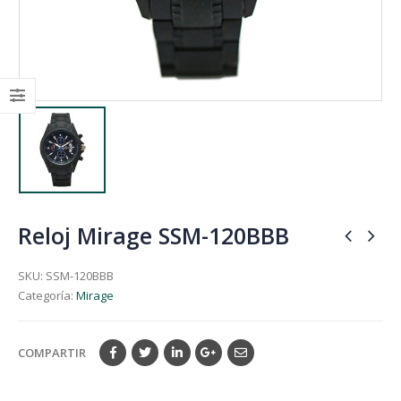
Reloj Mirage SSM-120BBB
SKU:
SSM-120BBB
Categoría:
Mirage
COMPARTIR