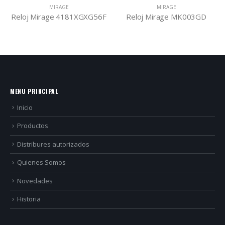
MIRAGE
MIRAGE
Reloj Mirage 4181XGXG56F
Reloj Mirage MK003GD
MENU PRINCIPAL
Inicio
Productos
Distribures autorizados
Quienes Somos
Novedades
Historia