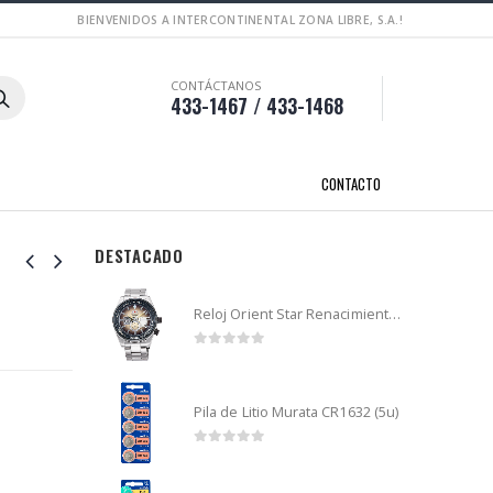
BIENVENIDOS A INTERCONTINENTAL ZONA LIBRE, S.A.!
CONTÁCTANOS
433-1467 / 433-1468
CONTACTO
DESTACADO
Reloj Orient Star Renacimiento mecánico - Retro Future Guitar - RA-AR0303G
0
out of 5
Pila de Litio Murata CR1632 (5u)
0
out of 5