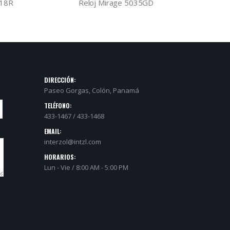
W18R
Reloj Mirage 5035GD
Re
DIRECCIÓN:
Paseo Gorgas, Colón, Panamá
TELÉFONO:
433-1467 / 433-1468
EMAIL:
interzol@intzl.com
HORARIOS:
Lun - Vie / 8:00 AM - 5:00 PM