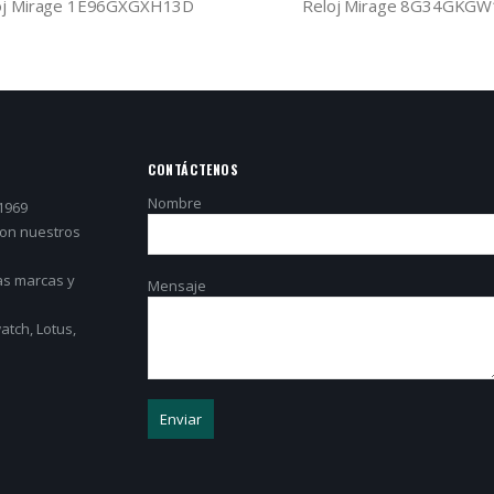
oj Mirage 1E96GXGXH13D
Reloj Mirage 8G34GKG
CONTÁCTENOS
Nombre
1969
con nuestros
as marcas y
Mensaje
tch, Lotus,