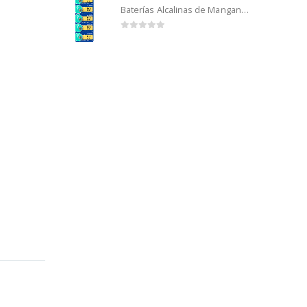
Baterías Alcalinas de Manganeso Murata 192 (5u)
0
out of 5