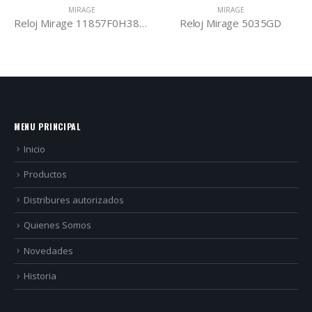
MIRAGE
MIRAGE
Reloj Mirage 11857F0H387B
Reloj Mirage 5035GD
MENU PRINCIPAL
Inicio
Productos
Distribures autorizados
Quienes Somos
Novedades
Historia