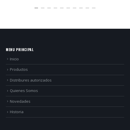
bisel...
read more
MENU PRINCIPAL
Inicio
Productos
Distribures autorizados
Quienes Somos
Novedades
Historia