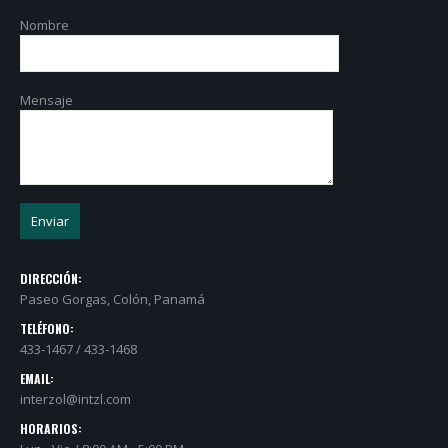
Nombre
Mensaje
DIRECCIÓN:
Paseo Gorgas, Colón, Panamá
TELÉFONO:
433-1467 / 433-1468
EMAIL:
interzol@intzl.com
HORARIOS: