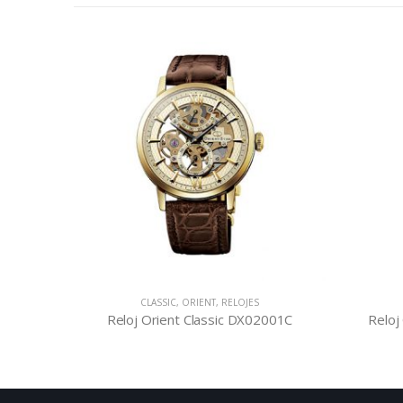
CLASSIC
,
ORIENT
,
RELOJES
002W
Reloj Orient Classic DX02001C
Reloj