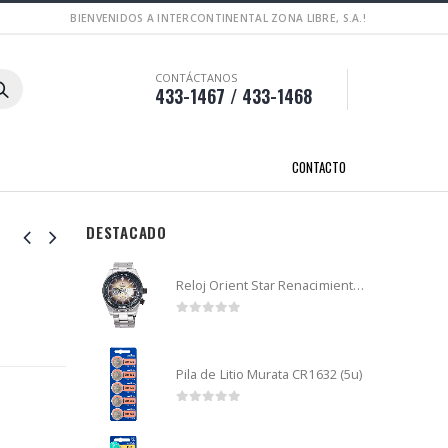
BIENVENIDOS A INTERCONTINENTAL ZONA LIBRE, S.A.!
CONTÁCTANOS
433-1467 / 433-1468
CONTACTO
DESTACADO
Reloj Orient Star Renacimiento mecánico - Retro Future Guitar - RA-AR0303G
0
out of 5
Pila de Litio Murata CR1632 (5u)
0
out of 5