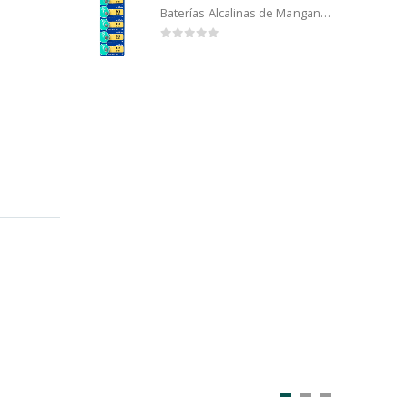
Baterías Alcalinas de Manganeso Murata 192 (5u)
0
out of 5