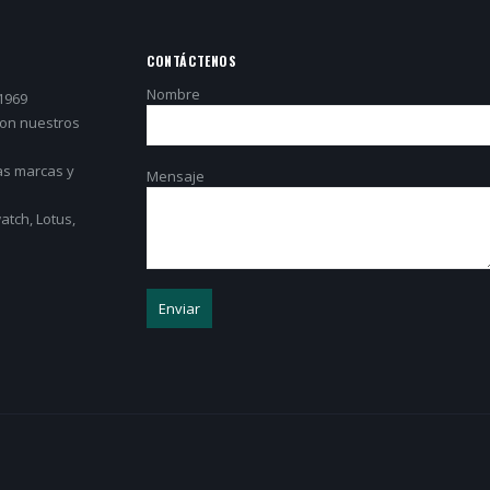
CONTÁCTENOS
Nombre
1969
con nuestros
as marcas y
Mensaje
tch, Lotus,