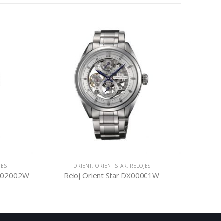
JES
ORIENT
,
ORIENT STAR
,
RELOJES
C
DA02002W
Reloj Orient Star DX00001W
Reloj 