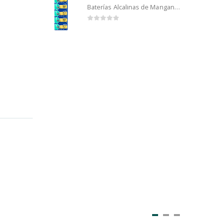
Baterías Alcalinas de Manganeso Murata 192 (5u)
0
out of 5