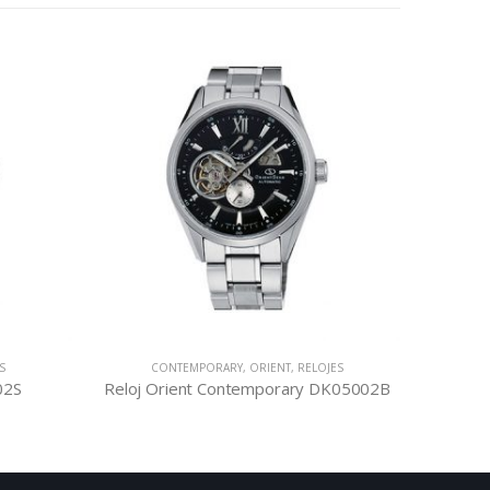
S
CONTEMPORARY
,
ORIENT
,
RELOJES
OR
02S
Reloj Orient Contemporary DK05002B