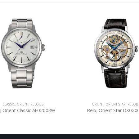
CLASSIC
,
ORIENT
,
RELOJES
ORIENT
,
ORIENT STAR
,
RELOJE
j Orient Classic AF02003W
Reloj Orient Star DX020