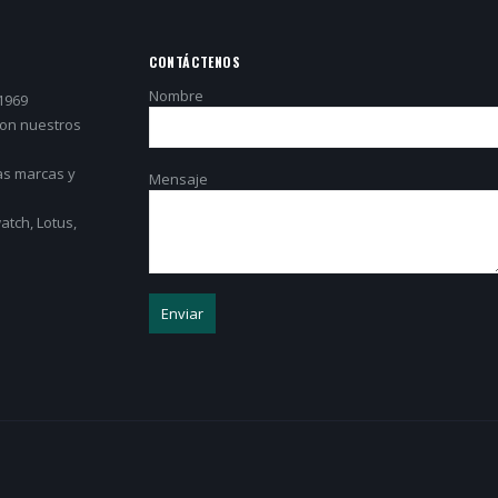
CONTÁCTENOS
Nombre
1969
con nuestros
as marcas y
Mensaje
tch, Lotus,