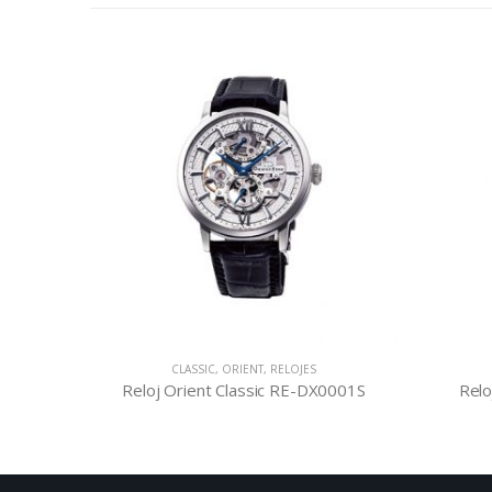
CLASSIC
,
ORIENT
,
RELOJES
0002L
Reloj Orient Classic RE-DX0001S
Relo