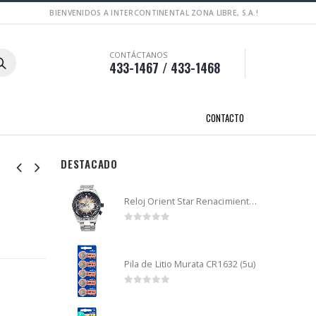
BIENVENIDOS A INTERCONTINENTAL ZONA LIBRE, S.A.!
CONTÁCTANOS
433-1467 / 433-1468
CONTACTO
DESTACADO
Reloj Orient Star Renacimiento mecánico - Retro Future Guitar - RA-AR0303G
0
out of 5
Pila de Litio Murata CR1632 (5u)
0
out of 5