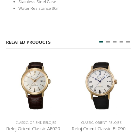
Stainless Steel Case
Water Resistance 30m
RELATED PRODUCTS
CLASSIC
,
ORIENT
,
RELOJES
CLASSIC
,
ORIENT
,
RELOJES
Reloj Orient Classic AF02001S
Reloj Orient Classic EL09002W