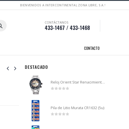
BIENVENIDOS A INTERCONTINENTAL ZONA LIBRE, S.A.!
CONTÁCTANOS
433-1467 / 433-1468
CONTACTO
DESTACADO
Reloj Orient Star Renacimiento mecánico - Retro Future Guitar - RA-AR0303G
0
out of 5
Pila de Litio Murata CR1632 (5u)
0
out of 5