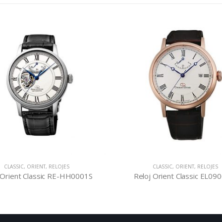
T
,
RELOJES
CLASSIC
,
ORIENT
,
RELOJES
sic RE-HH0001S
Reloj Orient Classic EL09001W