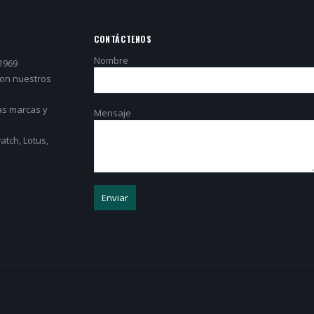
CONTÁCTENOS
Nombre
1969
con nuestros
as marcas y
Mensaje
tch, Lotus,