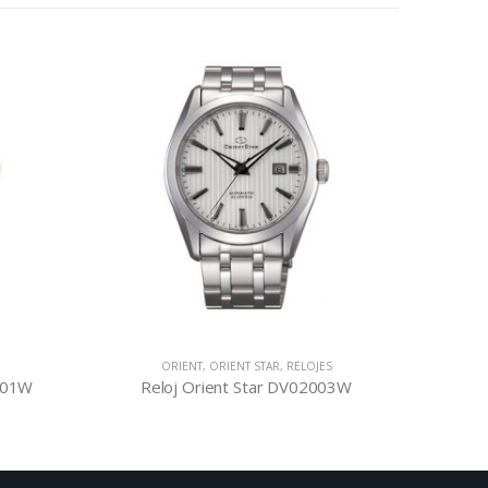
ORIENT
,
ORIENT STAR
,
RELOJES
CLASSIC
,
ORIE
Reloj Orient Star DV02003W
Reloj Orient Cl