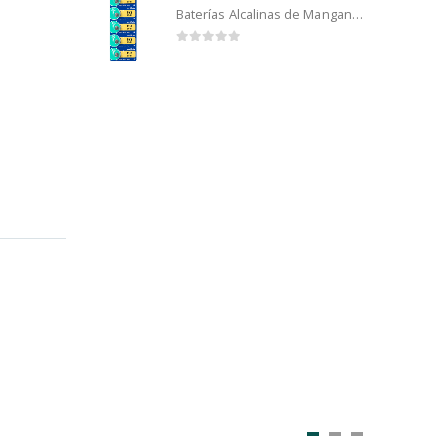
Baterías Alcalinas de Manganeso Murata 192 (5u)
0
out of 5