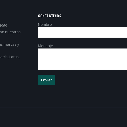
CONTÁCTENOS
Nombre
1969
con nuestros
as marcas y
Mensaje
tch, Lotus,