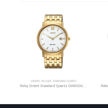
R
ORIENT
,
RELOJES
,
STANDARD QUARTZ
02W
Reloj Orient Standard Quartz GW00001W
Relo