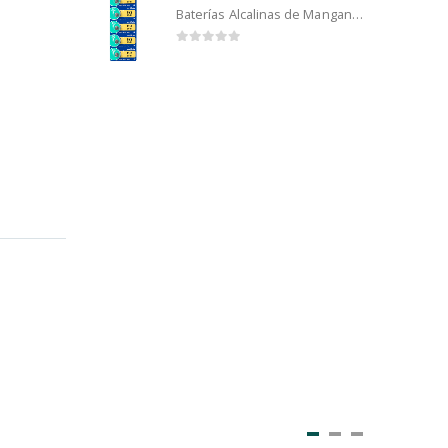
Baterías Alcalinas de Manganeso Murata 192 (5u)
0
out of 5