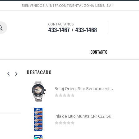
BIENVENIDOS A INTERCONTINENTAL ZONA LIBRE, S.A.!
CONTÁCTANOS
433-1467 / 433-1468
CONTACTO
DESTACADO
Reloj Orient Star Renacimiento mecánico - Retro Future Guitar - RA-AR0303G
0
out of 5
Pila de Litio Murata CR1632 (5u)
0
out of 5