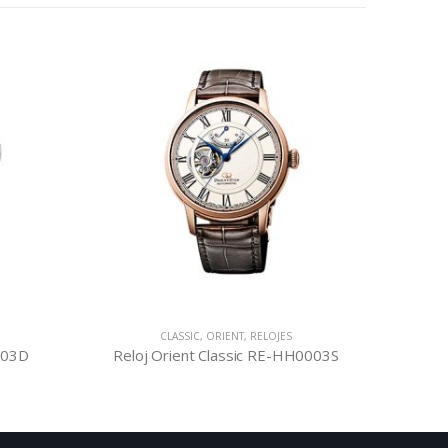
CLASSIC
,
ORIENT
,
RELOJES
R
9003D
Reloj Orient Classic RE-HH0003S
Reloj 