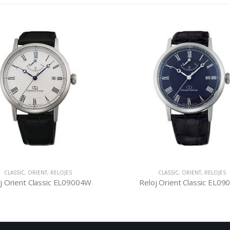
CLASSIC
,
ORIENT
,
RELOJES
CLASSIC
,
ORIENT
,
RELOJES
j Orient Classic EL09004W
Reloj Orient Classic EL0