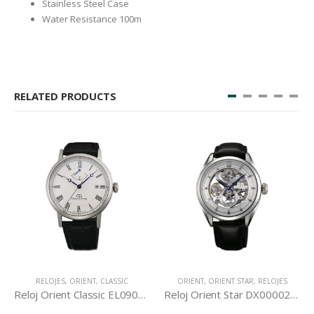
Stainless Steel Case
Water Resistance 100m
RELATED PRODUCTS
RELOJES
,
ORIENT
,
CLASSIC
ORIENT
,
ORIENT STAR
,
RELOJES
Reloj Orient Classic EL09004W
Reloj Orient Star DX00002W