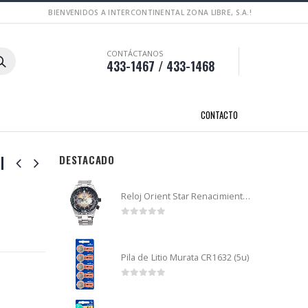
BIENVENIDOS A INTERCONTINENTAL ZONA LIBRE, S.A.!
CONTÁCTANOS
433-1467 / 433-1468
CONTACTO
l
DESTACADO
Reloj Orient Star Renacimiento mecánico - Retro Future Guitar - RA-AR0303G
0
out of 5
Pila de Litio Murata CR1632 (5u)
0
out of 5