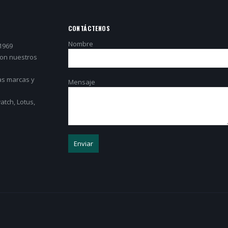
CONTÁCTENOS
Nombre
1969
con nuestros
as marcas y
Mensaje
tch, Lotus,