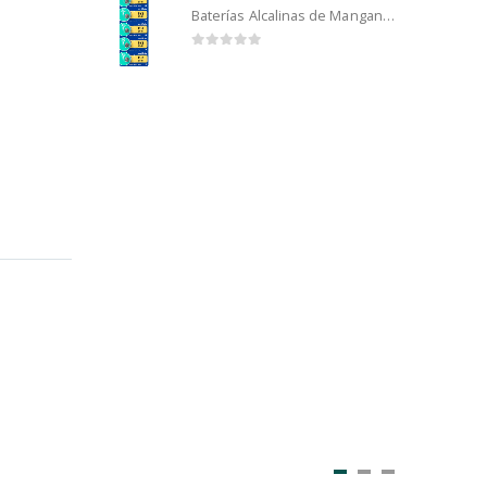
Baterías Alcalinas de Manganeso Murata 192 (5u)
0
out of 5