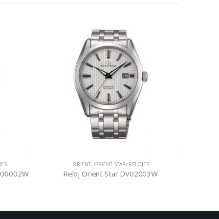
ORIENT
,
ORIENT STAR
,
RELOJES
CLASSIC
,
ORIENT
,
RELOJ
Reloj Orient Star DV02003W
Reloj Orient Classic RE