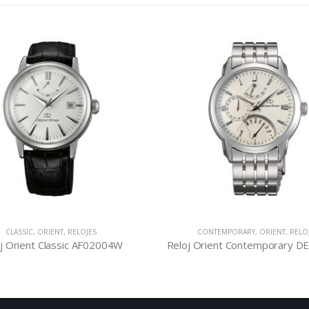
ES
CONTEMPORARY
,
ORIENT
,
RELOJES
F02004W
Reloj Orient Contemporary DE00002W