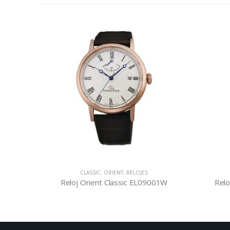
CLASSIC
,
ORIENT
,
RELOJES
CLASSIC
,
ORIENT
,
RELOJ
loj Orient Classic EL09001W
Reloj Orient Classic A