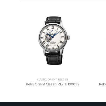
S
CLASSIC
,
ORIENT
,
RELOJES
02S
Reloj Orient Classic RE-HH0001S
Relo