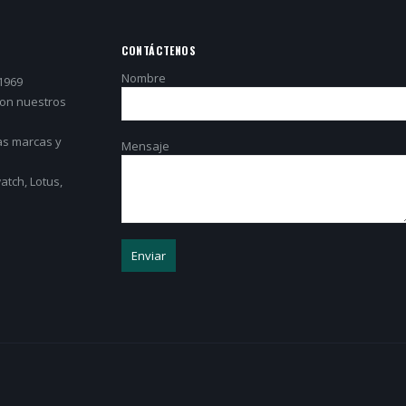
CONTÁCTENOS
Nombre
1969
con nuestros
as marcas y
Mensaje
tch, Lotus,