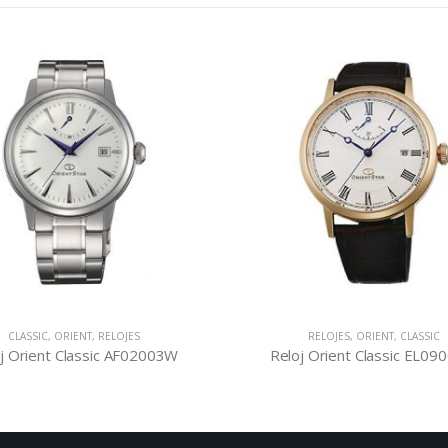
CLASSIC
,
ORIENT
,
RELOJES
RELOJES
,
ORIENT
,
CLASSIC
j Orient Classic AF02003W
Reloj Orient Classic EL0