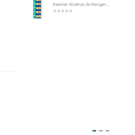
Baterías Alcalinas de Manganeso Murata 192 (5u)
0
out of 5