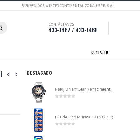
BIENVENIDOS A INTERCONTINENTAL ZONA LIBRE, S.A.!
CONTÁCTANOS
433-1467 / 433-1468
CONTACTO
l
DESTACADO
Reloj Orient Star Renacimiento mecánico - Retro Future Guitar - RA-AR0303G
0
out of 5
Pila de Litio Murata CR1632 (5u)
0
out of 5