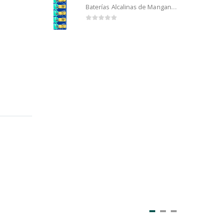
Baterías Alcalinas de Manganeso Murata 192 (5u)
0
out of 5