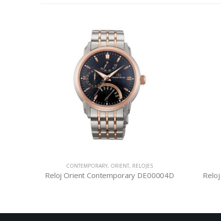
CONTEMPORARY
,
ORIENT
,
RELOJES
0002L
Reloj Orient Contemporary DE00004D
Reloj