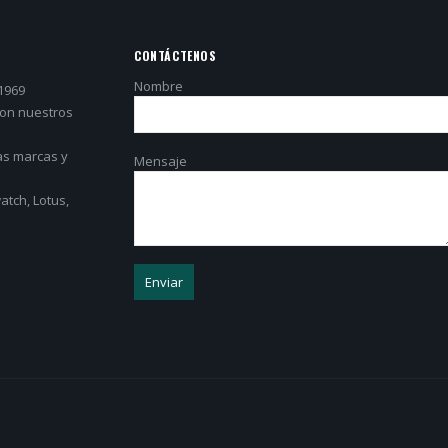
CONTÁCTENOS
Nombre
1969
con nuestros
as marcas y
Mensaje
tch, Lotus,