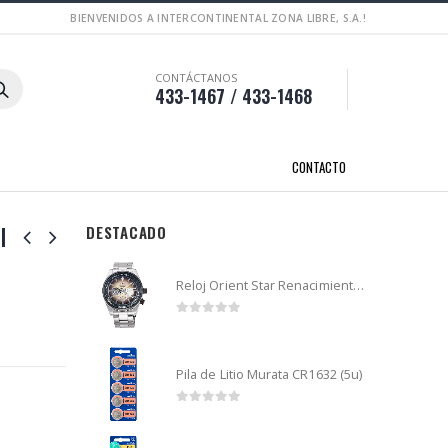
BIENVENIDOS A INTERCONTINENTAL ZONA LIBRE, S.A.!
CONTÁCTANOS
433-1467 / 433-1468
CONTACTO
l
DESTACADO
Reloj Orient Star Renacimiento mecánico - Retro Future Guitar - RA-AR0303G
0
out of 5
Pila de Litio Murata CR1632 (5u)
0
out of 5