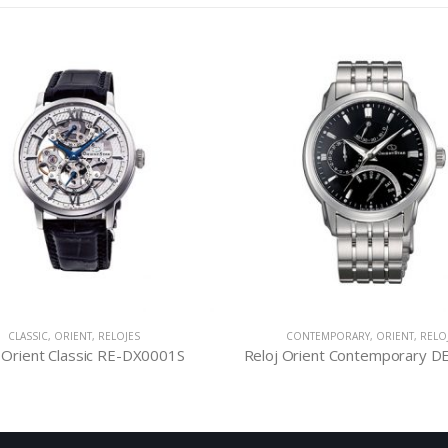
CLASSIC
,
ORIENT
,
RELOJES
CONTEMPORARY
,
ORIENT
,
RELO
 Orient Classic RE-DX0001S
Reloj Orient Contemporary 