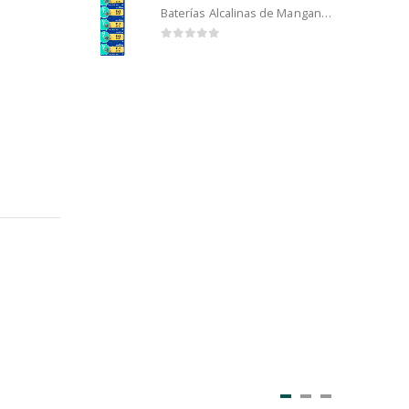
Baterías Alcalinas de Manganeso Murata 192 (5u)
0
out of 5