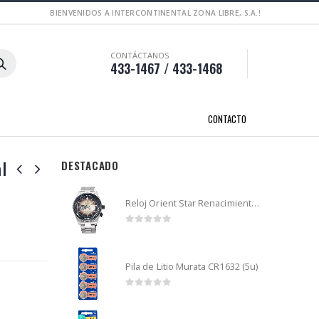
BIENVENIDOS A INTERCONTINENTAL ZONA LIBRE, S.A.!
CONTÁCTANOS
433-1467 / 433-1468
CONTACTO
l
DESTACADO
Reloj Orient Star Renacimiento mecánico - Retro Future Guitar - RA-AR0303G
0
out of 5
Pila de Litio Murata CR1632 (5u)
0
out of 5