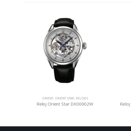
ORIENT
,
ORIENT STAR
,
RELOJES
002B
Reloj Orient Star DX00002W
Reloj