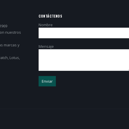
CONTÁCTENOS
Nombre
1969
con nuestros
as marcas y
Mensaje
tch, Lotus,