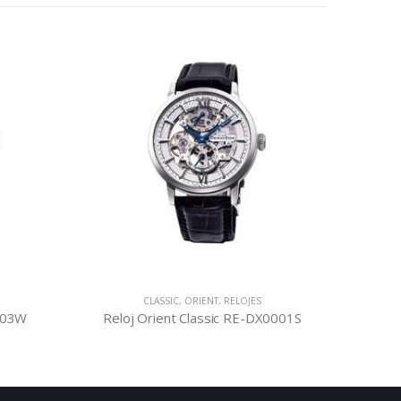
CLASSIC
,
ORIENT
,
RELOJES
C
2003W
Reloj Orient Classic RE-DX0001S
Reloj 