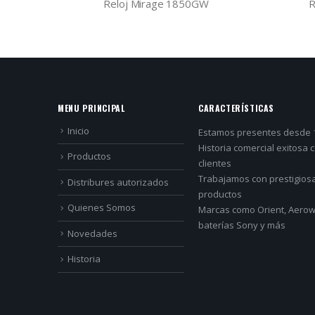
Reloj Mirage XDC47-13L
R
MENU PRINCIPAL
CARACTERÍSTICAS
Inicio
Estamos presentes desde 
Historia comercial exitosa 
Productos
clientes
Trabajamos con prestigios
Distribures autorizados
productos
Quienes Somos
Marcas como Orient, Aerowa
baterías Sony y más
Novedades
Historia