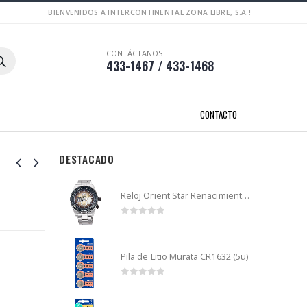
BIENVENIDOS A INTERCONTINENTAL ZONA LIBRE, S.A.!
CONTÁCTANOS
433-1467 / 433-1468
CONTACTO
DESTACADO
Reloj Orient Star Renacimiento mecánico - Retro Future Guitar - RA-AR0303G
0
out of 5
Pila de Litio Murata CR1632 (5u)
0
out of 5