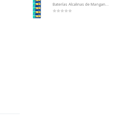
Baterías Alcalinas de Manganeso Murata 192 (5u)
0
out of 5