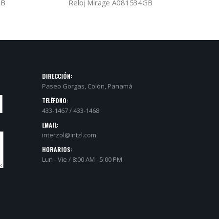
GB
Reloj Mirage 7E53GHSXH3B
Re
DIRECCIÓN:
Paseo Gorgas, Colón, Panamá
TELÉFONO:
433-1467 / 433-1468
EMAIL:
interzol@intzl.com
HORARIOS:
Lun - Vie / 8:00 AM - 5:00 PM