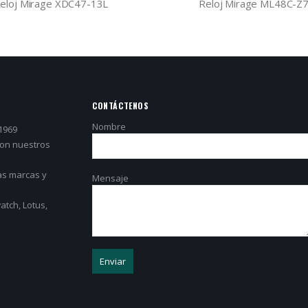
eloj Mirage ML48C-Z7B
Reloj Mirage A081534
CONTÁCTENOS
Nombre
1969
con nuestros
as marcas y
Mensaje
tch, Lotus,