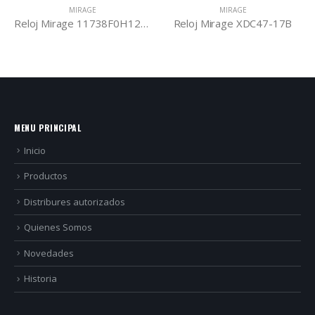
MIRAGE
MIRAGE
Reloj Mirage 11738F0H121F
Reloj Mirage XDC47-17B
MENU PRINCIPAL
Inicio
Productos
Distribures autorizados
Quienes Somos
Novedades
Historia