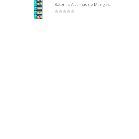
Baterías Alcalinas de Manganeso Murata 192 (5u)
0
out of 5