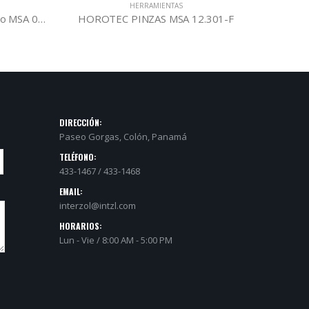
HERRAMIENTAS
HOROTEC Martillo para Relojero MSA 04.010
HOROTEC PINZAS MSA 12.301-F
HOR
DIRECCIÓN:
Paseo Gorgas, Colón, Panamá
TELÉFONO:
433-1467 / 433-1468
EMAIL:
interzol@intzl.com
HORARIOS:
Lun - Vie / 8:00 AM - 5:00 PM