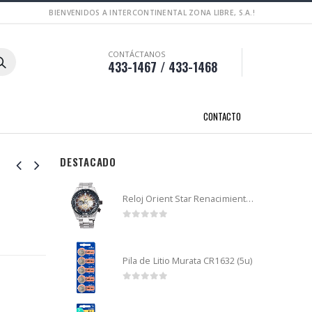
BIENVENIDOS A INTERCONTINENTAL ZONA LIBRE, S.A.!
CONTÁCTANOS
433-1467 / 433-1468
CONTACTO
DESTACADO
Reloj Orient Star Renacimiento mecánico - Retro Future Guitar - RA-AR0303G
0
out of 5
Pila de Litio Murata CR1632 (5u)
0
out of 5