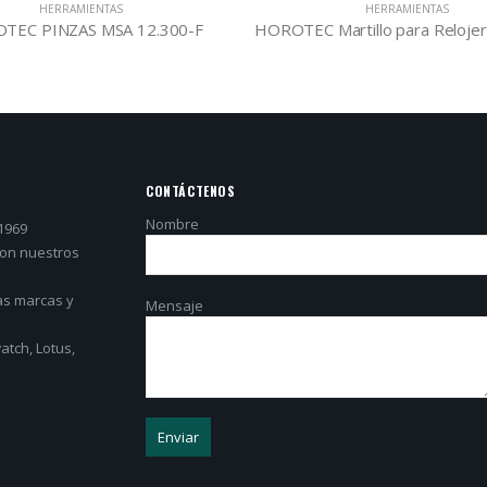
HERRAMIENTAS
HERRAMIENTAS
TEC PINZAS MSA 12.300-F
CONTÁCTENOS
Nombre
1969
con nuestros
as marcas y
Mensaje
tch, Lotus,