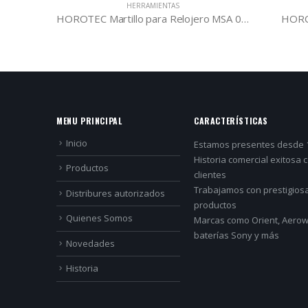
HERRAMIENTAS
A 07.106
HOROTEC Martillo para Relojero MSA 04.002
HORO
MENU PRINCIPAL
CARACTERÍSTICAS
Inicio
Estamos presentes desde 
Historia comercial exitosa 
Productos
clientes
Trabajamos con prestigios
Distribures autorizados
productos
Quienes Somos
Marcas como Orient, Aerowa
baterías Sony y más
Novedades
Historia