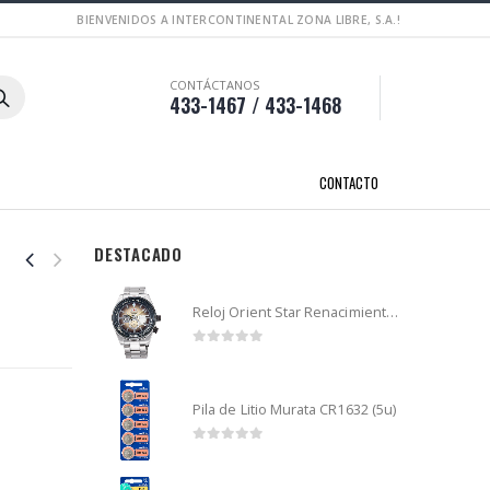
BIENVENIDOS A INTERCONTINENTAL ZONA LIBRE, S.A.!
CONTÁCTANOS
433-1467 / 433-1468
CONTACTO
DESTACADO
Reloj Orient Star Renacimiento mecánico - Retro Future Guitar - RA-AR0303G
0
out of 5
Pila de Litio Murata CR1632 (5u)
0
out of 5