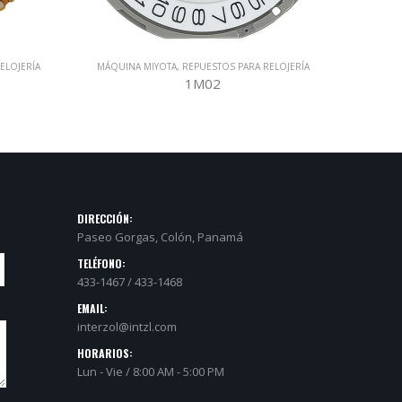
INA MIYOTA
,
REPUESTOS PARA RELOJERÍA
MÁQUINA MIYOTA
,
REPUESTOS PAR
1M02
GL30
DIRECCIÓN:
Paseo Gorgas, Colón, Panamá
TELÉFONO:
433-1467 / 433-1468
EMAIL:
interzol@intzl.com
HORARIOS:
Lun - Vie / 8:00 AM - 5:00 PM