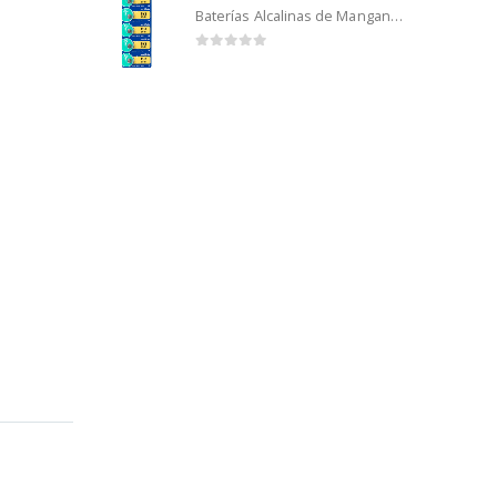
Baterías Alcalinas de Manganeso Murata 192 (5u)
0
out of 5