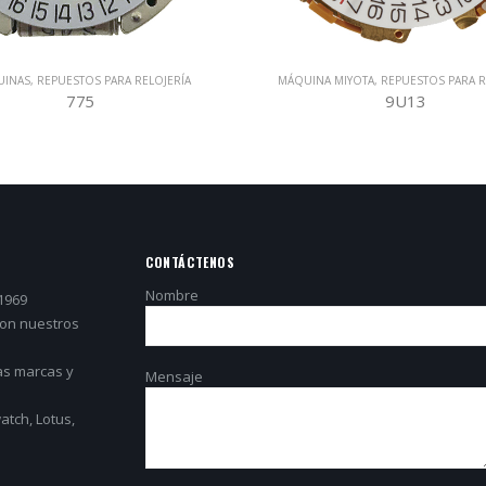
ELOJERÍA
MÁQUINA MIYOTA
,
REPUESTOS PARA RELOJERÍA
MÁQU
9U13
CONTÁCTENOS
Nombre
1969
con nuestros
as marcas y
Mensaje
tch, Lotus,