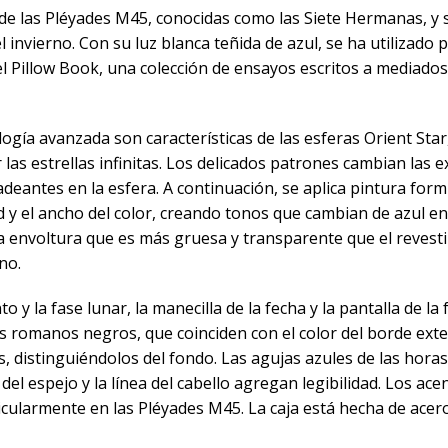
de las Pléyades M45, conocidas como las Siete Hermanas, y s
l invierno. Con su luz blanca teñida de azul, se ha utilizado 
 Pillow Book, una colección de ensayos escritos a mediados
ogía avanzada son características de las esferas Orient Star, 
as estrellas infinitas. Los delicados patrones cambian las
padeantes en la esfera. A continuación, se aplica pintura fo
 y el ancho del color, creando tonos que cambian de azul en 
na envoltura que es más gruesa y transparente que el revesti
no.
o y la fase lunar, la manecilla de la fecha y la pantalla de 
s romanos negros, que coinciden con el color del borde exte
 distinguiéndolos del fondo. Las agujas azules de las hora
el espejo y la línea del cabello agregan legibilidad. Los acen
icularmente en las Pléyades M45. La caja está hecha de acero