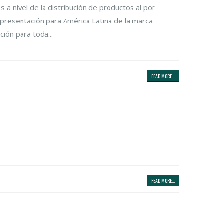
a nivel de la distribución de productos al por
representación para América Latina de la marca
ión para toda...
READ MORE...
READ MORE...