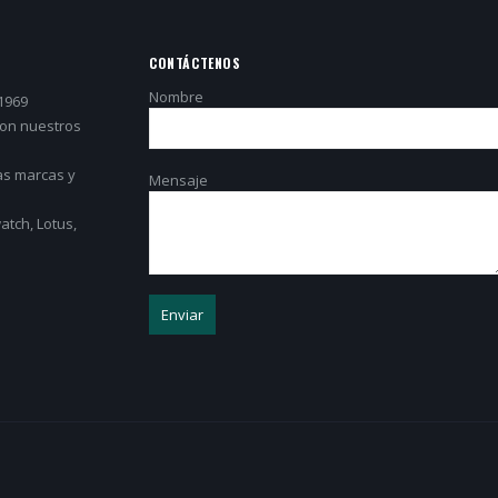
CONTÁCTENOS
Nombre
1969
con nuestros
as marcas y
Mensaje
tch, Lotus,