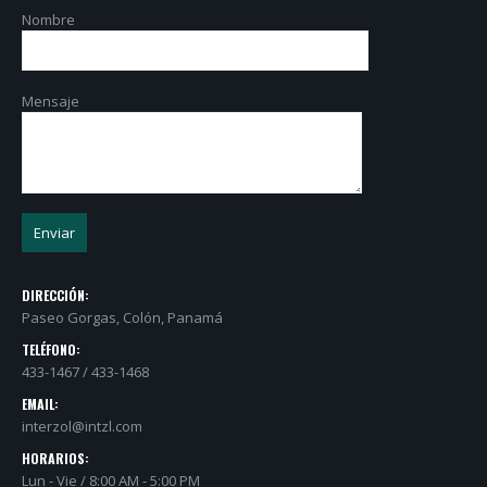
Nombre
Mensaje
DIRECCIÓN:
Paseo Gorgas, Colón, Panamá
TELÉFONO:
433-1467 / 433-1468
EMAIL:
interzol@intzl.com
HORARIOS:
Lun - Vie / 8:00 AM - 5:00 PM