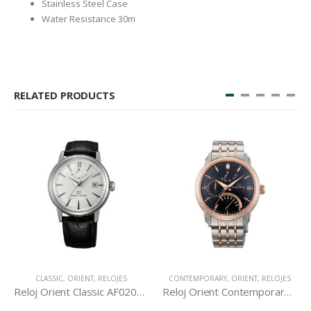
Stainless Steel Case
Water Resistance 30m
RELATED PRODUCTS
CLASSIC
,
ORIENT
,
RELOJES
CONTEMPORARY
,
ORIENT
,
RELOJES
Reloj Orient Classic AF02004W
Reloj Orient Contemporary DE00004D