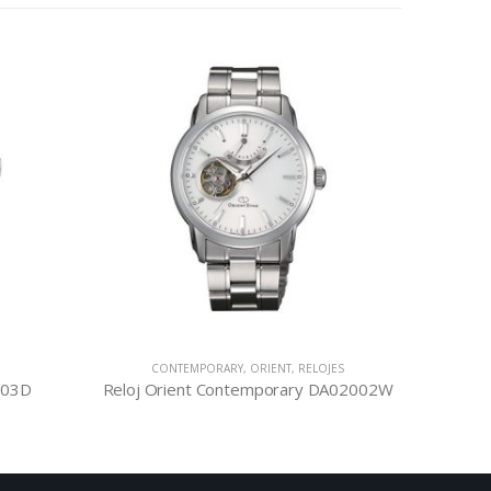
CONTEMPORARY
,
ORIENT
,
RELOJES
C
9003D
Reloj Orient Contemporary DA02002W
Reloj 