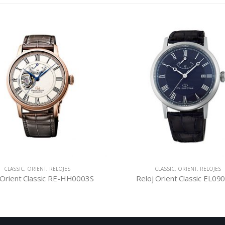
CLASSIC
,
ORIENT
,
RELOJES
CLASSIC
,
ORIENT
,
RELOJES
 Orient Classic RE-HH0003S
Reloj Orient Classic EL0