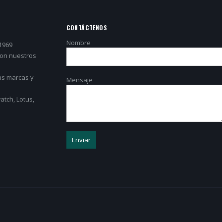
CONTÁCTENOS
Nombre
1969
con nuestros
as marcas y
Mensaje
tch, Lotus,