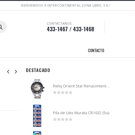
BIENVENIDOS A INTERCONTINENTAL ZONA LIBRE, S.A.!
CONTÁCTANOS
433-1467 / 433-1468
CONTACTO
DESTACADO
Reloj Orient Star Renacimiento mecánico - Retro Future Guitar - RA-AR0303G
0
out of 5
Pila de Litio Murata CR1632 (5u)
0
out of 5