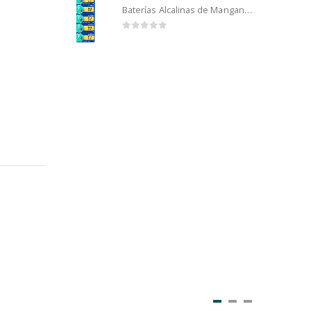
Baterías Alcalinas de Manganeso Murata 192 (5u)
0
out of 5