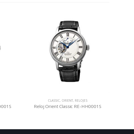
CLASSIC
,
ORIENT
,
RELOJES
M0001S
Reloj Orient Classic RE-HH0001S
Re