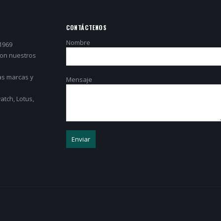
CONTÁCTENOS
Nombre
1969
con nuestros
as marcas y
Mensaje
tch, Lotus,