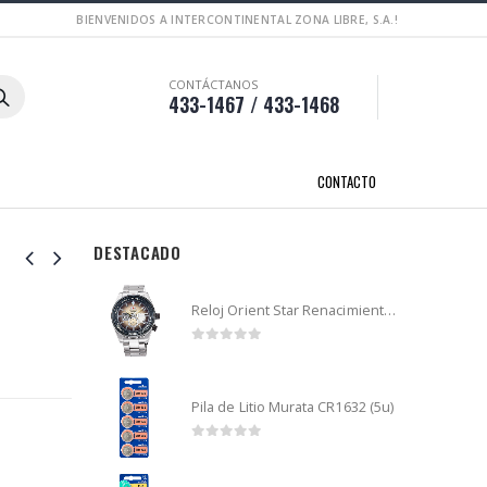
BIENVENIDOS A INTERCONTINENTAL ZONA LIBRE, S.A.!
CONTÁCTANOS
433-1467 / 433-1468
CONTACTO
DESTACADO
Reloj Orient Star Renacimiento mecánico - Retro Future Guitar - RA-AR0303G
0
out of 5
Pila de Litio Murata CR1632 (5u)
0
out of 5