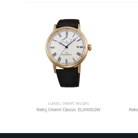
CLASSIC
,
ORIENT
,
RELOJES
003D
Reloj Orient Classic EL09002W
Relo