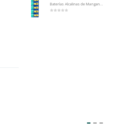
Baterías Alcalinas de Manganeso Murata 192 (5u)
0
out of 5