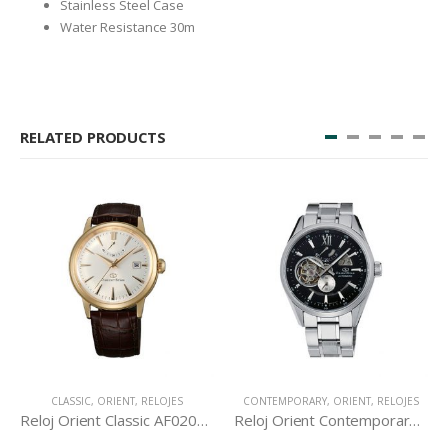
Stainless Steel Case
Water Resistance 30m
RELATED PRODUCTS
CLASSIC
,
ORIENT
,
RELOJES
CONTEMPORARY
,
ORIENT
,
RELOJES
Reloj Orient Classic AF02001S
Reloj Orient Contemporary DK05002B