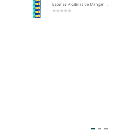
Baterías Alcalinas de Manganeso Murata 192 (5u)
0
out of 5