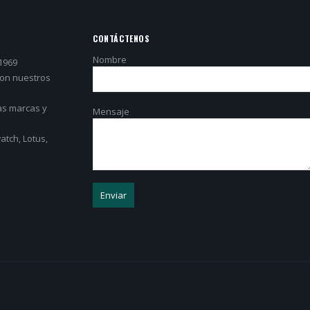
CONTÁCTENOS
Nombre
1969
con nuestros
as marcas y
Mensaje
tch, Lotus,