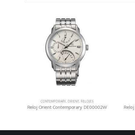
ES
CONTEMPORARY
,
ORIENT
,
RELOJES
K05002D
Reloj Orient Contemporary DE00002W
Reloj