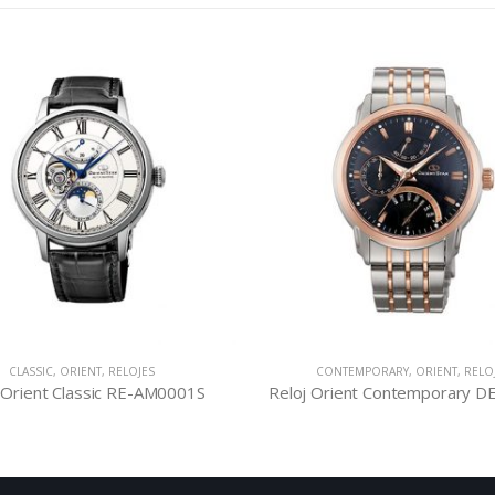
CLASSIC
,
ORIENT
,
RELOJES
CONTEMPORARY
,
ORIENT
,
RELO
 Orient Classic RE-AM0001S
Reloj Orient Contemporary 