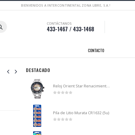
BIENVENIDOS A INTERCONTINENTAL ZONA LIBRE, S.A.!
CONTÁCTANOS
433-1467 / 433-1468
CONTACTO
DESTACADO
Reloj Orient Star Renacimiento mecánico - Retro Future Guitar - RA-AR0303G
0
out of 5
Pila de Litio Murata CR1632 (5u)
0
out of 5