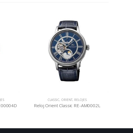
JES
CLASSIC
,
ORIENT
,
RELOJES
DE00004D
Reloj Orient Classic RE-AM0002L
Relo