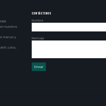
CONTÁCTENOS
Nombre
1969
con nuestros
as marcas y
Mensaje
tch, Lotus,