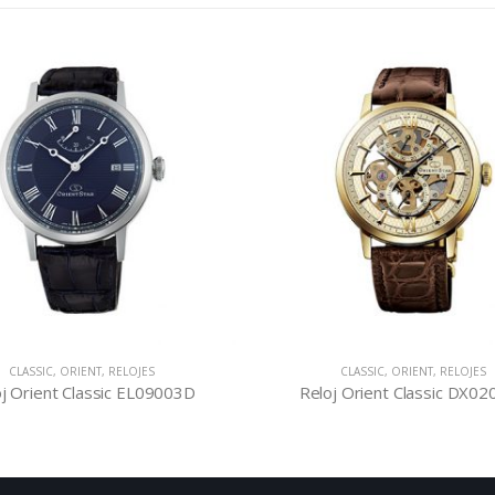
CLASSIC
,
ORIENT
,
RELOJES
CLASSIC
,
ORIENT
,
RELOJES
j Orient Classic EL09003D
Reloj Orient Classic DX0