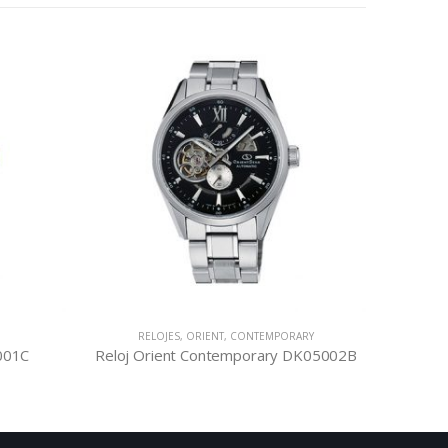
RELOJES
,
ORIENT
,
CONTEMPORARY
2001C
Reloj Orient Contemporary DK05002B
Relo