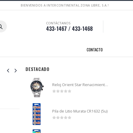
BIENVENIDOS A INTERCONTINENTAL ZONA LIBRE, S.A.!
CONTÁCTANOS
433-1467 / 433-1468
CONTACTO
DESTACADO
Reloj Orient Star Renacimiento mecánico - Retro Future Guitar - RA-AR0303G
0
out of 5
Pila de Litio Murata CR1632 (5u)
0
out of 5