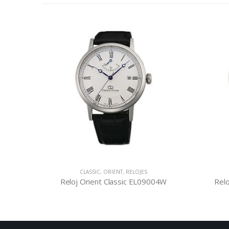
CLASSIC
,
ORIENT
,
RELOJES
004W
Reloj Orient Classic EL09004W
Relo