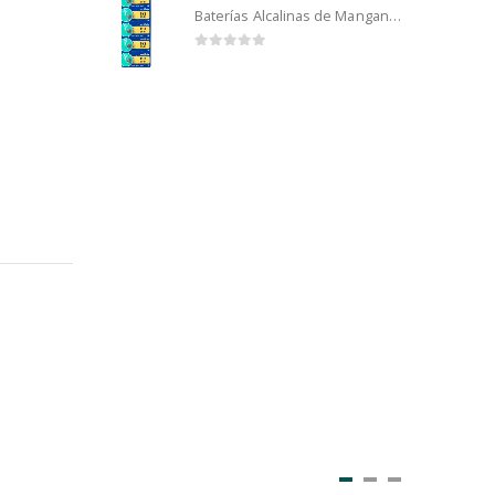
Baterías Alcalinas de Manganeso Murata 192 (5u)
0
out of 5