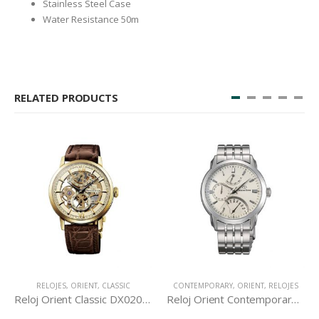
Stainless Steel Case
Water Resistance 50m
RELATED PRODUCTS
CONTEMPORARY
,
ORIENT
,
RELOJES
CLASSIC
,
ORIENT
,
RELOJES
nt Classic DX02001C
Reloj Orient Contemporary DE00002W
Reloj Orient Classic RE-DX0001S