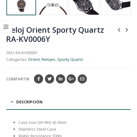
Reloj Orient Sporty Quartz
RA-KV0006Y
SKU:
RA-KV0006Y
Categorías:
Orient
,
Relojes
,
Sporty Quartz
COMPARTIR
DESCRIPCIÓN
Case size (3H-9H): 42.0mm
Stainless Steel Case
Water Resistance 100m