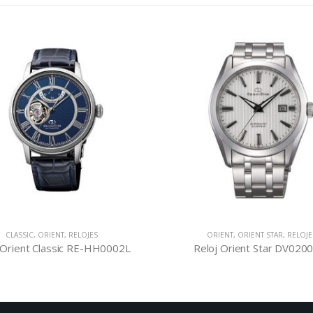
ORIENT
,
ORIENT STAR
,
RELOJES
CONTEMPORARY
,
ORIENT
,
REL
loj Orient Star DV02003W
Reloj Orient Contemporary