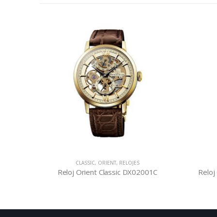
CLASSIC
,
ORIENT
,
RELOJES
2001C
Reloj Orient Classic RE-HH0002L
Re