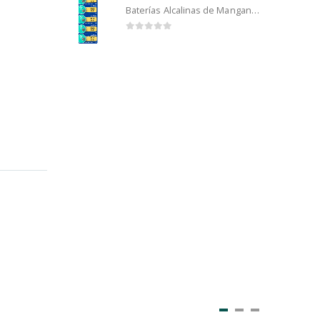
Baterías Alcalinas de Manganeso Murata 192 (5u)
0
out of 5