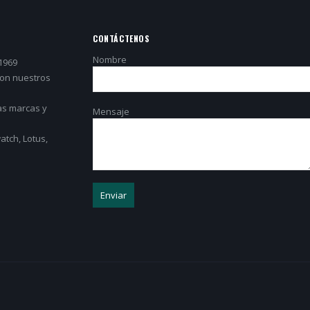
CONTÁCTENOS
Nombre
1969
con nuestros
as marcas y
Mensaje
tch, Lotus,