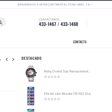
BIENVENIDOS A INTERCONTINENTAL ZONA LIBRE, S.A.!
CONTÁCTANOS
433-1467 / 433-1468
CONTACTO
-
DESTACADO
Reloj Orient Star Renacimiento mecánico - Retro Future Guitar - RA-AR0303G
0
out of 5
Pila de Litio Murata CR1632 (5u)
0
out of 5