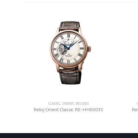
CLASSIC
,
ORIENT
,
RELOJES
ORIENT
,
O
Reloj Orient Classic RE-HH0003S
Reloj Ori