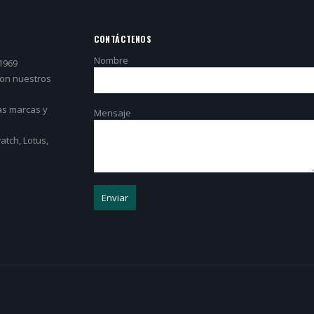
CONTÁCTENOS
Nombre
1969
con nuestros
as marcas y
Mensaje
tch, Lotus,