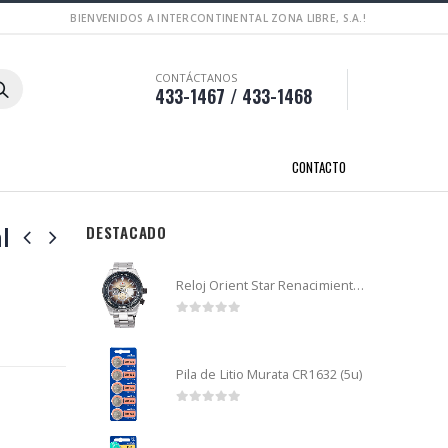
BIENVENIDOS A INTERCONTINENTAL ZONA LIBRE, S.A.!
CONTÁCTANOS
433-1467 / 433-1468
CONTACTO
l
DESTACADO
Reloj Orient Star Renacimiento mecánico - Retro Future Guitar - RA-AR0303G
0
out of 5
Pila de Litio Murata CR1632 (5u)
0
out of 5