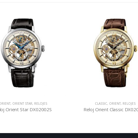
RIENT STAR
,
RELOJES
CLASSIC
,
ORIENT
,
RELOJES
ent Star DX02002S
Reloj Orient Classic DX02001C