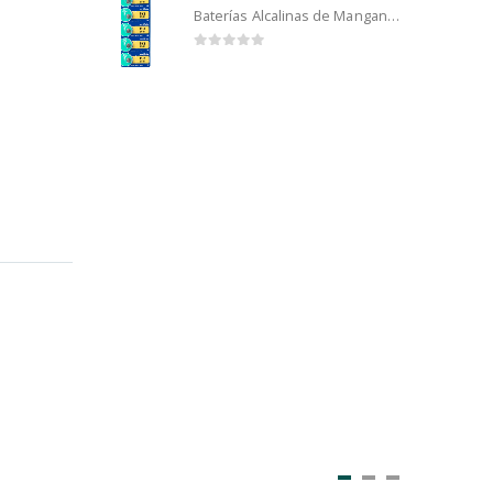
Baterías Alcalinas de Manganeso Murata 192 (5u)
0
out of 5