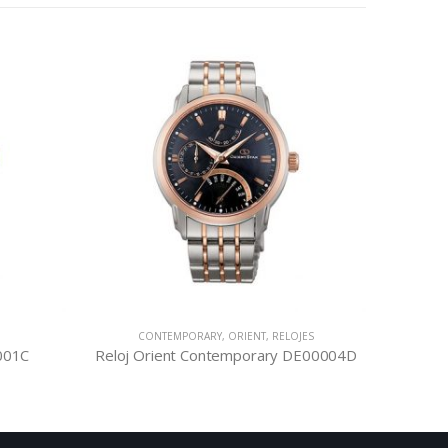
CONTEMPORARY
,
ORIENT
,
RELOJES
CLASS
Reloj Orient Contemporary DE00004D
Reloj Orie