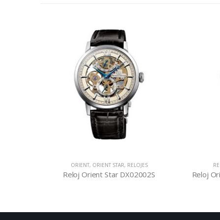
ES
ORIENT
,
ORIENT STAR
,
RELOJES
RE
K05002B
Reloj Orient Star DX02002S
Reloj O