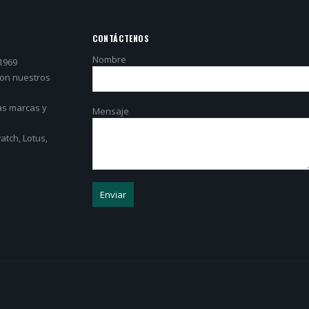
CONTÁCTENOS
Nombre
1969
con nuestros
as marcas y
Mensaje
tch, Lotus,