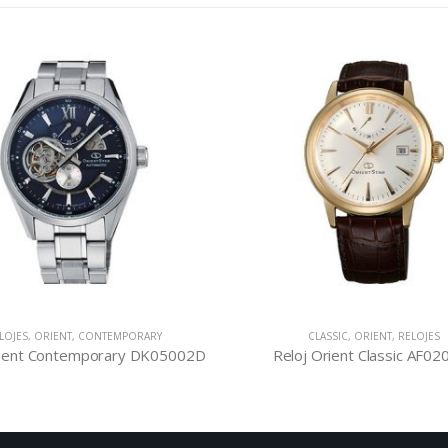
LOJES
,
ORIENT
,
CONTEMPORARY
CLASSIC
,
ORIENT
,
RELOJES
rient Contemporary DK05002D
Reloj Orient Classic AF02