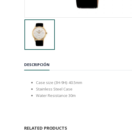
DESCRIPCIÓN
Case size (3H-9H): 40.5mm
Stainless Steel Case
Water Resistance 30m
RELATED PRODUCTS