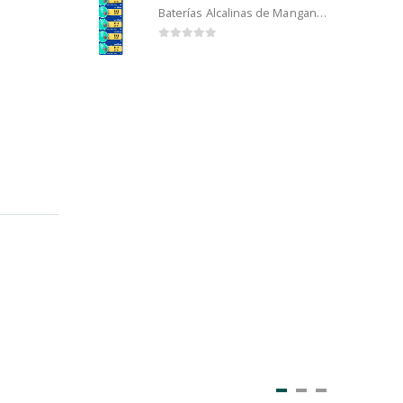
Baterías Alcalinas de Manganeso Murata 192 (5u)
0
out of 5