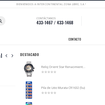
BIENVENIDOS A INTERCONTINENTAL ZONA LIBRE, S.A.!
CONTÁCTANOS
433-1467 / 433-1468
CONTACTO
l
DESTACADO
Reloj Orient Star Renacimiento mecánico - Retro Future Guitar - RA-AR0303G
0
out of 5
Pila de Litio Murata CR1632 (5u)
0
out of 5